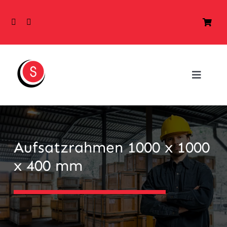
Skip
to
content
Toggle
Navigat
Home
Produ
Aufsatzrahmen 1000 x 1000
x 400 mm
Preise
Shop