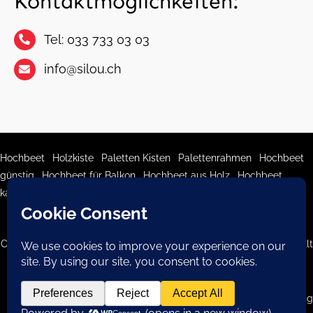
Kontaktmöglichkeiten:
Tel: 033 733 03 03
info@silou.ch
Hochbeet
|
Holzkiste
|
Paletten Kisten
|
Palettenrahmen
|
Hochbeet
günstig
|
Hochbeet für Balkon
|
Hochbeet aus Holz
|
Hochbeet
kaufen
|
Paletten kaufen
|
Europaletten kaufen
|
Holzkisten
Copyright 2026 © Silou. Alle Rechte vorbehalten. –
Webseite
erstellt
durch hhomepage Webagentur
Blog
–
Impressum
–
Datenschutzerklärung