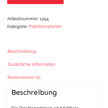
1000
x
Artikelnummer:
1254
400
Kategorie:
Palettenrahmen
mm
Menge
Beschreibung
Zusätzliche Information
Rezensionen (0)
Beschreibung