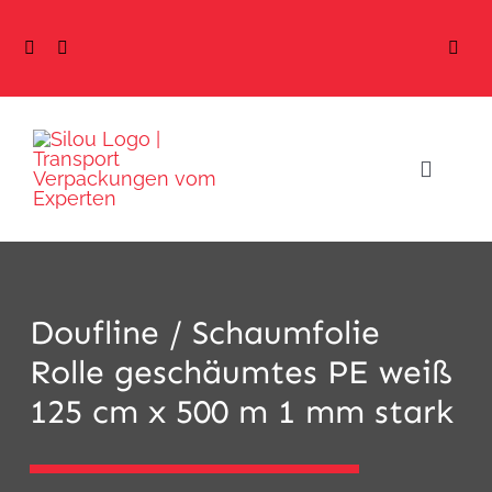
Skip
to
content
Toggle
Navigat
Home
Produ
Doufline / Schaumfolie
Rolle geschäumtes PE weiß
Preise
125 cm x 500 m 1 mm stark
Shop