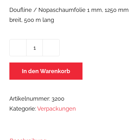
Doufline / Nopaschaumfolie 1 mm, 1250 mm
breit, 500 m lang
Doufline
/
In den Warenkorb
Schaumfolie
Rolle
geschäumtes
Artikelnummer:
3200
PE
Kategorie:
Verpackungen
weiß
125
cm