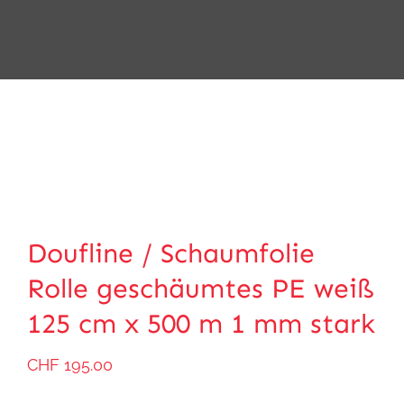
über 
Konta
Suche
nach:
Doufline / Schaumfolie
Rolle geschäumtes PE weiß
125 cm x 500 m 1 mm stark
CHF
195.00