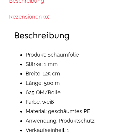
Beschreibung
x
500
Rezensionen (0)
m
1
Beschreibung
mm
stark
Produkt: Schaumfolie
Menge
Stärke: 1 mm
Breite: 125 cm
Länge: 500 m
625 QM/Rolle
Farbe: weiß
Material: geschäumtes PE
Anwendung: Produktschutz
Verkaufseinheit: 1