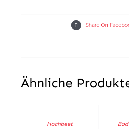
Share On Facebo
Ähnliche Produkt
IN
IN
DEN
DEN
WARENKORB
WARENK
Hochbeet
Bode
/
/