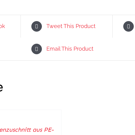
ok
Tweet This Product
Email This Product
e
ORB
nzuschnitt aus PE-