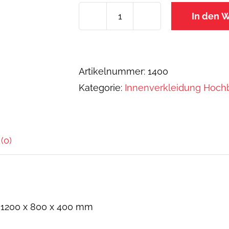
In den 
Hochbeet
Innenverkleidung
1200
Artikelnummer:
1400
x
Kategorie:
Innenverkleidung Hoch
800
x
400
mm
(0)
Menge
1200 x 800 x 400 mm