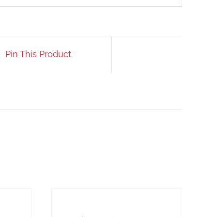
Pin This Product
IN
DEN
WARENKORB