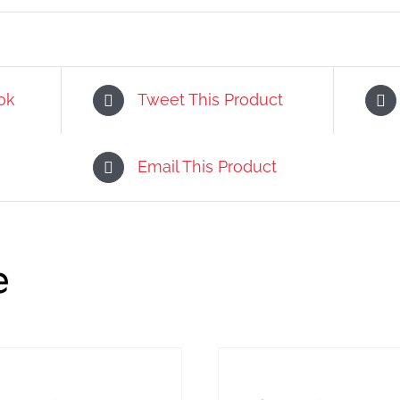
ok
Tweet This Product
Email This Product
e
IN
DEN
ORB
WARENKORB