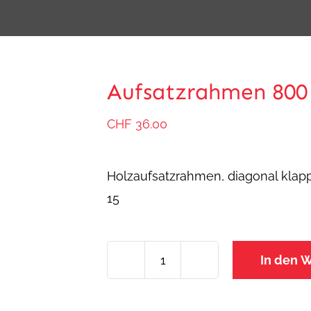
Aufsatzrahmen 800
CHF
36.00
Holzaufsatzrahmen, diagonal klapp
15
In den 
Aufsatzrahmen
800