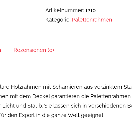
x
Artikelnummer:
1210
600
Kategorie:
Palettenrahmen
x
400
mm
Menge
n
Rezensionen (0)
are Holzrahmen mit Scharnieren aus verzinktem Stahl
men mit dem Deckel garantieren die Palettenrahmen 
r Licht und Staub. Sie lassen sich in verschiedenen 
 für den Export in die ganze Welt geeignet.